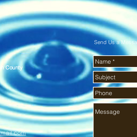
Send Us a Mess
ton County
tmail.com