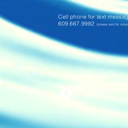
Cell phone for text messa
609.667.9982
(please wait for resp
Follow Us!