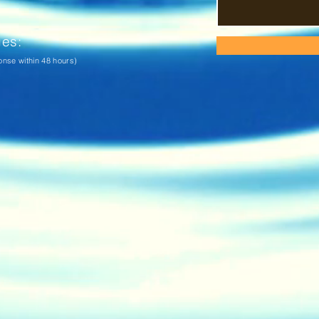
ges:
onse within 48 hours)