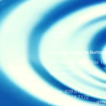
Servicios Latinos de Burling
795 Woodlane Rd
Box 10
2nd Floor
Mount Holly, NJ 08060
Phone: 609.518.7171
Fax: 609.518.7172
email:
servicioslatinos@ho