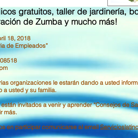
os gratuitos, taller de jardinería, b
ración de Zumba y mucho más!
ril 18, 2018
ia de Empleados”
8518
 pm
ias organizaciones le estarán dando a usted infor
 a usted y su familia.
s
están invitados a venir y aprender “Consejos de S
ir más.
s en participar comunicarse al email
Servicioslati