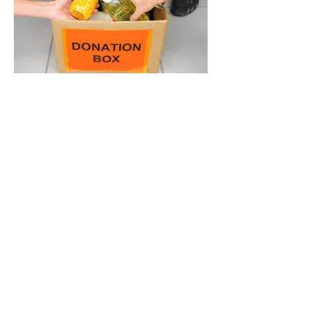
Servicios Latinos de
Burlington County
795 Woodlane Rd
Box 10
2nd Floor
Mount Holly, NJ 08060
Phone:
609.518.7171
Fax: 609.518.7172